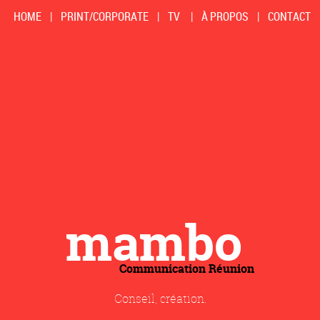
HOME
|
PRINT/CORPORATE
|
TV
|
À PROPOS
|
CONTACT
mambo
Communication Réunion
Conseil, création.