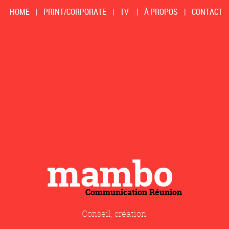
HOME
|
PRINT/CORPORATE
|
TV
|
À PROPOS
|
CONTACT
mambo
Communication Réunion
Conseil, création.